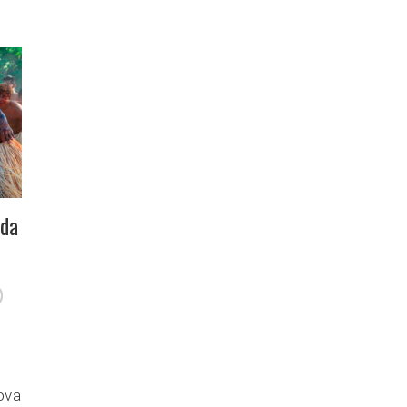
 da
ova