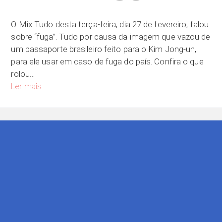
O Mix Tudo desta terça-feira, dia 27 de fevereiro, falou
sobre “fuga”. Tudo por causa da imagem que vazou de
um passaporte brasileiro feito para o Kim Jong-un,
para ele usar em caso de fuga do país. Confira o que
rolou…
Se você tivesse que fugir do país, para onde você iria?
Ler mais