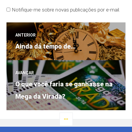
Notifique-me sobre novas publicações por e-mail.
Navegação
ANTERIOR
Post
de
Ainda dá tempo de…
anterior:
Post
AVANÇAR
Próximo
O que você faria se ganhasse na
post:
Mega da Virada?
LATERAL