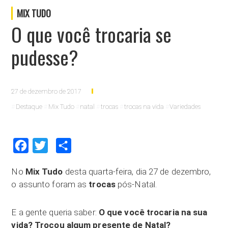
MIX TUDO
O que você trocaria se
pudesse?
27 de dezembro de 2017
Destaque
Mix Tudo
natal
trocas
trocas na vida
Variedades
Facebook
Twitter
Compartilhar
No
Mix Tudo
desta quarta-feira, dia 27 de dezembro,
o assunto foram as
trocas
pós-Natal.
E a gente queria saber:
O que você trocaria na sua
vida? Trocou algum presente de Natal?