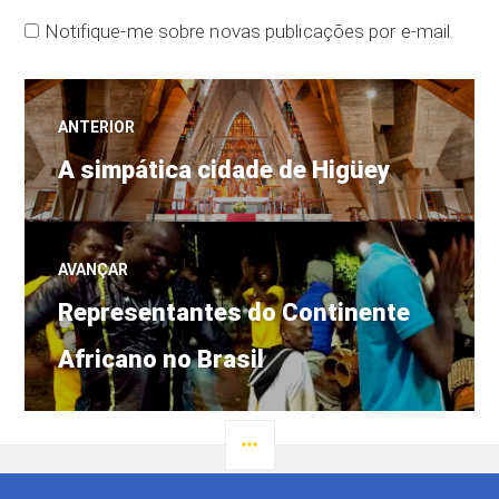
Notifique-me sobre novas publicações por e-mail.
Navegação
ANTERIOR
Post
de
A simpática cidade de Higüey
anterior:
Post
AVANÇAR
Próximo
Representantes do Continente
post:
Africano no Brasil
LATERAL