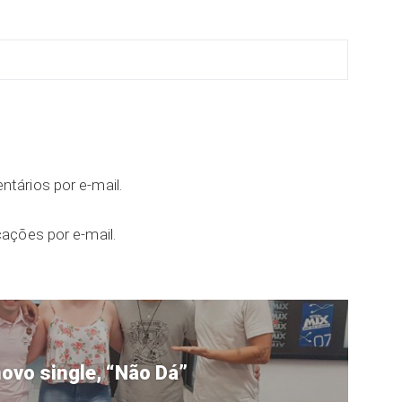
tários por e-mail.
ações por e-mail.
novo single, “Não Dá”