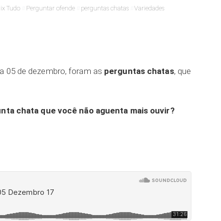
ix Tudo
Perguntar ofende
perguntas chatas
Variedades
dia 05 de dezembro, foram as
perguntas chatas
, que
nta chata que você não aguenta mais ouvir?