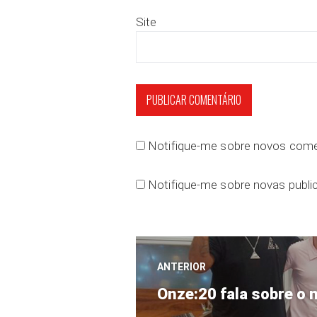
Site
Notifique-me sobre novos comen
Notifique-me sobre novas public
Navegação
ANTERIOR
Post
de
Onze:20 fala sobre o 