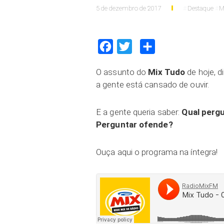
5 de dezembro de 2017
Destaque
M
Facebook
Twitter
Compartilhar
O assunto do
Mix Tudo
de hoje, 
a gente está cansado de ouvir.
E a gente queria saber:
Qual pergu
Perguntar ofende?
Ouça aqui o programa na íntegra!