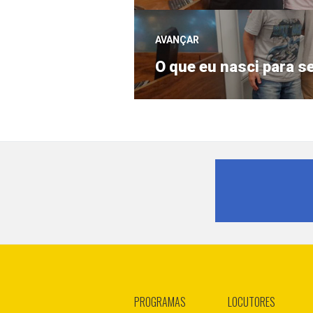
anterior:
Post
AVANÇAR
Próximo
O que eu nasci para s
post:
PROGRAMAS
LOCUTORES